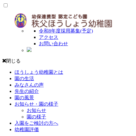
令和8年度採用募集(予定)
アクセス
お問い合わせ
閉じる
ほうしょう幼稚園とは
園の生活
みなさんの声
先生の紹介
園の風景
お知らせ・園の様子
お知らせ
園の様子
入園をご検討の方へ
幼稚園評価