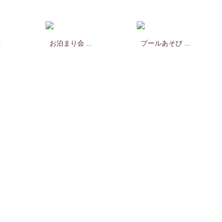
.
お泊まり会 ...
プールあそび ...