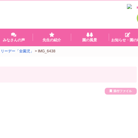
みなさんの声
先生の紹介
園の風景
お知らせ・園の
ミリーデー「全園児」
>
IMG_6438
添付ファイル