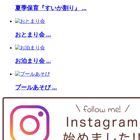
夏季保育『すいか割り』 ...
おとまり会 ...
お泊まり会 ...
プールあそび ...