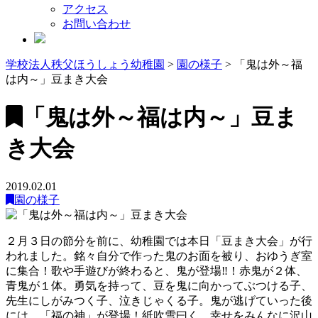
アクセス
お問い合わせ
学校法人秩父ほうしょう幼稚園
>
園の様子
>
「鬼は外～福
は内～」豆まき大会
「鬼は外～福は内～」豆ま
き大会
2019.02.01
園の様子
２月３日の節分を前に、幼稚園では本日「豆まき大会」が行
われました。銘々自分で作った鬼のお面を被り、おゆうぎ室
に集合！歌や手遊びが終わると、鬼が登場‼！赤鬼が２体、
青鬼が１体。勇気を持って、豆を鬼に向かってぶつける子、
先生にしがみつく子、泣きじゃくる子。鬼が逃げていった後
には、「福の神」が登場！紙吹雪曰く、幸せをみんなに沢山