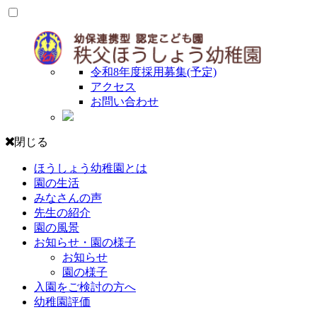
令和8年度採用募集(予定)
アクセス
お問い合わせ
閉じる
ほうしょう幼稚園とは
園の生活
みなさんの声
先生の紹介
園の風景
お知らせ・園の様子
お知らせ
園の様子
入園をご検討の方へ
幼稚園評価