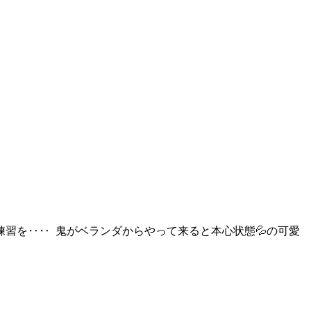
習を‥‥ 鬼がベランダからやって来ると本心状態💦の可愛