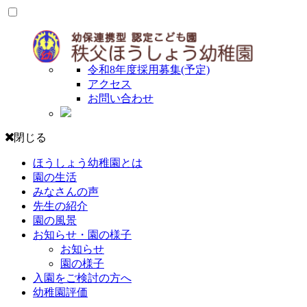
令和8年度採用募集(予定)
アクセス
お問い合わせ
閉じる
ほうしょう幼稚園とは
園の生活
みなさんの声
先生の紹介
園の風景
お知らせ・園の様子
お知らせ
園の様子
入園をご検討の方へ
幼稚園評価