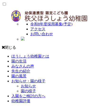
令和8年度採用募集(予定)
アクセス
お問い合わせ
閉じる
ほうしょう幼稚園とは
園の生活
みなさんの声
先生の紹介
園の風景
お知らせ・園の様子
お知らせ
園の様子
入園をご検討の方へ
幼稚園評価