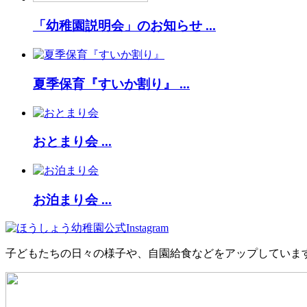
「幼稚園説明会」のお知らせ ...
夏季保育『すいか割り』 ...
おとまり会 ...
お泊まり会 ...
子どもたちの日々の様子や、自園給食などをアップしていま