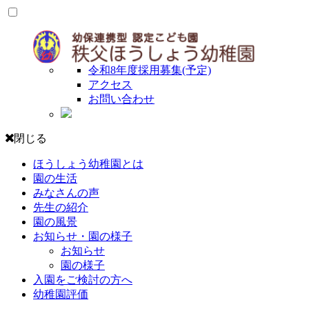
令和8年度採用募集(予定)
アクセス
お問い合わせ
閉じる
ほうしょう幼稚園とは
園の生活
みなさんの声
先生の紹介
園の風景
お知らせ・園の様子
お知らせ
園の様子
入園をご検討の方へ
幼稚園評価