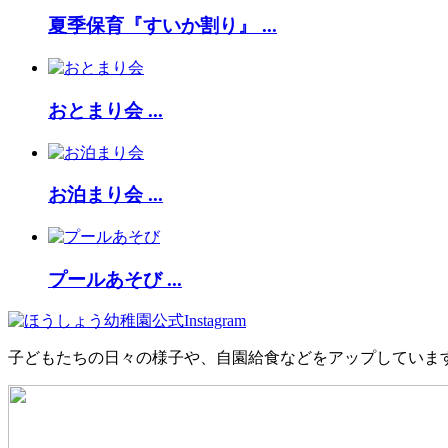
夏季保育『すいか割り』 ...
おとまり会 ...
お泊まり会 ...
プールあそび ...
子どもたちの日々の様子や、自園給食などをアップしていま