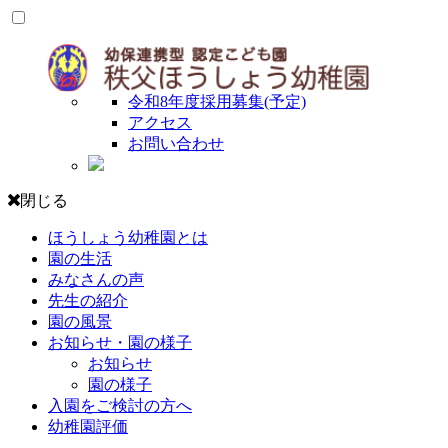
令和8年度採用募集(予定)
アクセス
お問い合わせ
閉じる
ほうしょう幼稚園とは
園の生活
みなさんの声
先生の紹介
園の風景
お知らせ・園の様子
お知らせ
園の様子
入園をご検討の方へ
幼稚園評価