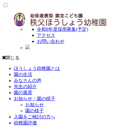
令和8年度採用募集(予定)
アクセス
お問い合わせ
閉じる
ほうしょう幼稚園とは
園の生活
みなさんの声
先生の紹介
園の風景
お知らせ・園の様子
お知らせ
園の様子
入園をご検討の方へ
幼稚園評価