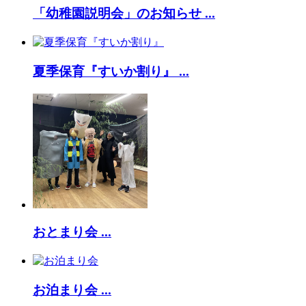
「幼稚園説明会」のお知らせ ...
夏季保育『すいか割り』 ...
おとまり会 ...
お泊まり会 ...